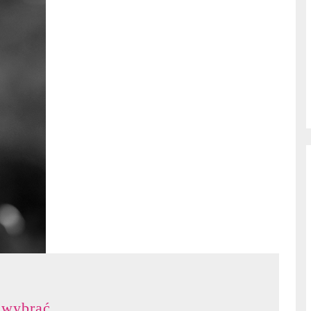
Zabawki
 wybrać