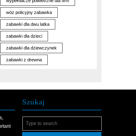
wypełniacze powietrzne dla firm
wóz policyjny zabawka
zabawki dla dwu latka
zabawki dla dzieci
zabawki dla dziewczynek
zabawki z drewna
Szukaj
s,
Search
ortant
for: