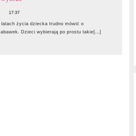
dla
17:37
dziewczynek,
które
wybrać
awek. Dzieci wybierają po prostu takie[...]