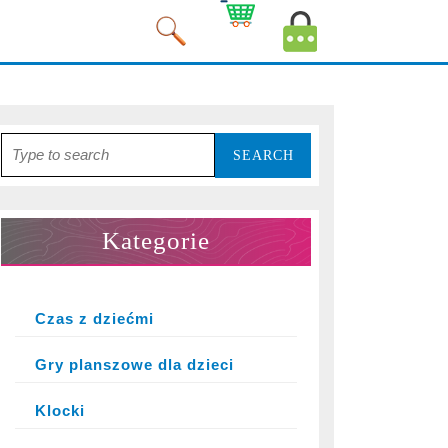
Cart
MyAccount
Image
Image
Search
for:
Kategorie
Czas z dziećmi
Gry planszowe dla dzieci
Klocki