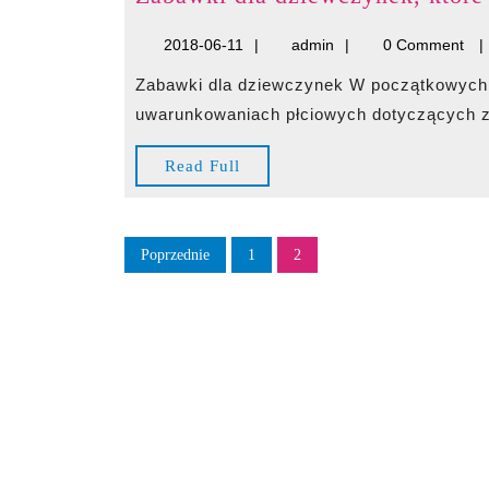
2018-
admin
2018-06-11
admin
0 Comment
06-
Zabawki dla dziewczynek W początkowych latach życia dziecka trudno mówić o
11
uwarunkowaniach płciowych dotyczących zab
Read
Read Full
Full
Stronicowanie
Poprzednie
1
2
wpisów