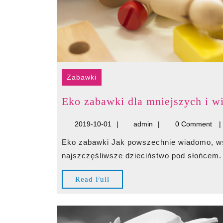
Zabawki
Eko zabawki dla mniejszych i w
2019-
admin
2019-10-01
admin
0 Comment
10-
Eko zabawki Jak powszechnie wiadomo, wszyscy rodzice pragną, by ich dziecko miało
01
najszczęśliwsze dzieciństwo pod słońcem.
Read
Read Full
Full