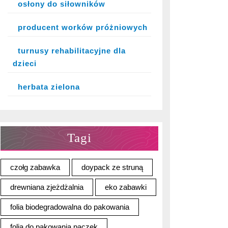
osłony do siłowników
producent worków próżniowych
turnusy rehabilitacyjne dla
dzieci
herbata zielona
Tagi
czołg zabawka
doypack ze struną
drewniana zjeżdżalnia
eko zabawki
folia biodegradowalna do pakowania
folia do pakowania paczek