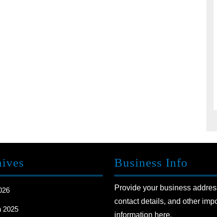
hives
Business Info
Provide your business addres
2026
contact details, and other imp
ń 2025
information here.