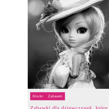
Klocki
Zabawki
Zabawki dla dziewczynek, które