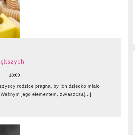
Eko
iększych
zabawki
18:09
dla
mniejszych
i
 Ważnym jego elementem, zwłaszcza[...]
większych