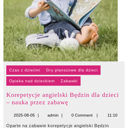
Czas z dziećmi
Gry planszowe dla dzieci
Opieka nad dzieckiem
Zabawki
Korepetycje angielski Będzin dla dzieci
Korepetycje
– nauka przez zabawę
angielski
2025-
admin
2025-08-05
admin
0 Comment
11:10
Będzin
08-
dla
Oparte na zabawie korepetycje angielski Będzin
05