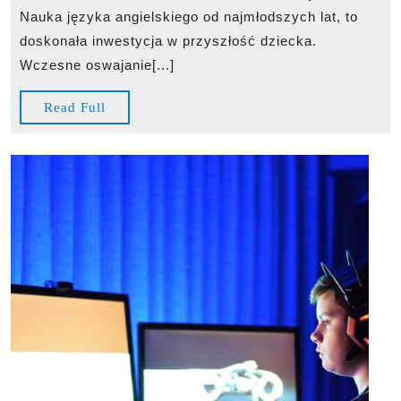
dzieci
Nauka języka angielskiego od najmłodszych lat, to
–
doskonała inwestycja w przyszłość dziecka.
nauka
Wczesne oswajanie[...]
przez
zabawę
Read
Read Full
Full