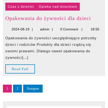
Czas z dziećmi
Opieka nad dzieckiem
Opako
Opakowania do żywności dla dzieci
do
2024-
admin
2024-08-19
admin
0 Comment
18:55
żywnoś
08-
dla
Opakowania do żywności uwzględniające potrzeby
19
dzieci
dzieci i rodziców Produkty dla dzieci rządzą się
swoimi prawami. Dlatego nawet opakowania do
żywności[...]
Read
Read Full
Full
Stronicowanie
1
2
Następne
wpisów