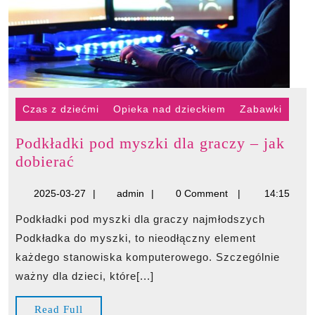
Czas z dziećmi
Opieka nad dzieckiem
Zabawki
Podkładki pod myszki dla graczy – jak
Podkładki
dobierać
pod
2025-
admin
2025-03-27
admin
0 Comment
14:15
myszki
03-
dla
Podkładki pod myszki dla graczy najmłodszych
27
graczy
Podkładka do myszki, to nieodłączny element
–
każdego stanowiska komputerowego. Szczególnie
jak
ważny dla dzieci, które[...]
dobierać
Read
Read Full