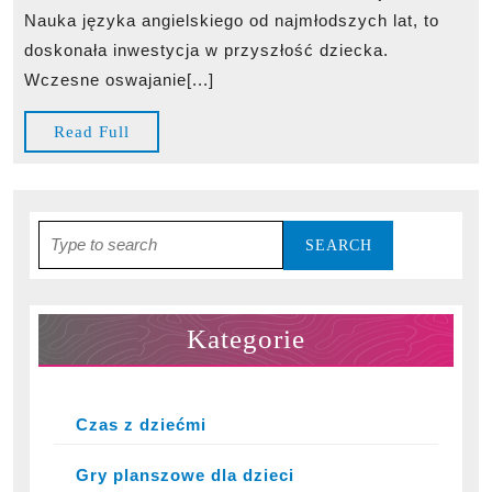
dzieci
Nauka języka angielskiego od najmłodszych lat, to
–
doskonała inwestycja w przyszłość dziecka.
nauka
Wczesne oswajanie[...]
przez
zabawę
Read
Read Full
Full
Search
for:
Kategorie
Czas z dziećmi
Gry planszowe dla dzieci