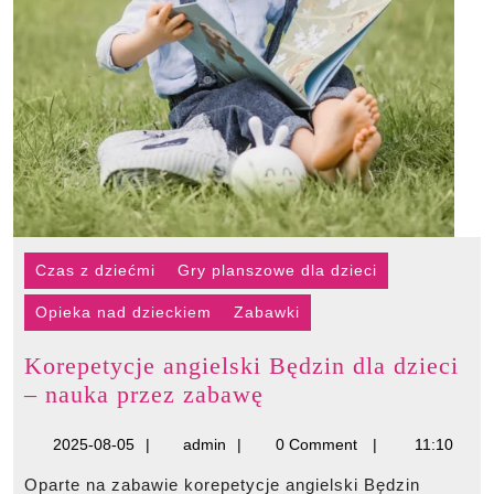
Czas z dziećmi
Gry planszowe dla dzieci
Opieka nad dzieckiem
Zabawki
Korepetycje angielski Będzin dla dzieci
Korepetycje
– nauka przez zabawę
angielski
2025-
admin
2025-08-05
admin
0 Comment
11:10
Będzin
08-
dla
Oparte na zabawie korepetycje angielski Będzin
05