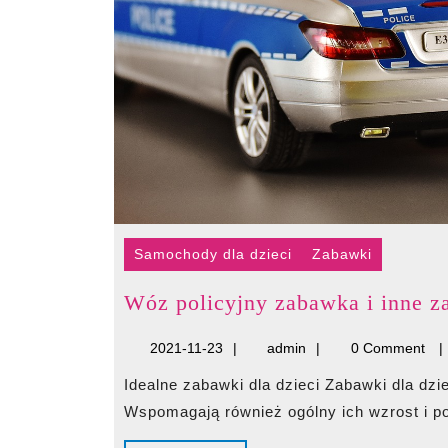
Samochody dla dzieci
Zabawki
Wóz policyjny zabawka i inne z
2021-
admin
2021-11-23
admin
0 Comment
11-
Idealne zabawki dla dzieci Zabawki dla dzieci pomagają najmłodszym rozwijać własne pasje.
23
Wspomagają również ogólny ich wzrost i po