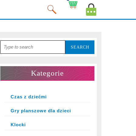
Cart
MyAccount
Image
Image
Search
for:
Kategorie
Czas z dziećmi
Gry planszowe dla dzieci
Klocki