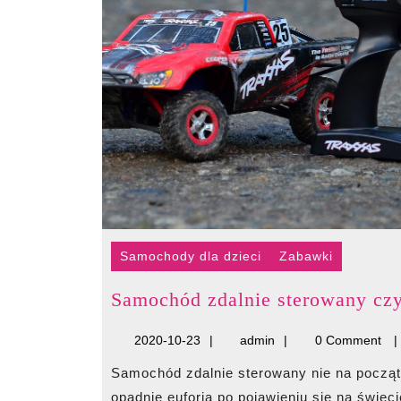
Samochody dla dzieci
Zabawki
Samochód zdalnie sterowany cz
2020-
admin
2020-10-23
admin
0 Comment
10-
Samochód zdalnie sterowany nie na początek Niemal każdy młody rodzic, kiedy tylko trochę
23
opadnie euforia po pojawieniu się na świecie