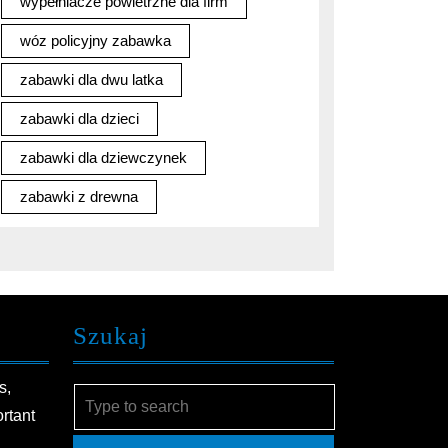
wypełniacze powietrzne dla firm
wóz policyjny zabawka
zabawki dla dwu latka
zabawki dla dzieci
zabawki dla dziewczynek
zabawki z drewna
Szukaj
s,
Search
ortant
for: