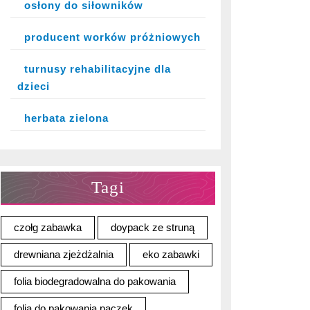
osłony do siłowników
producent worków próżniowych
turnusy rehabilitacyjne dla
dzieci
herbata zielona
Tagi
czołg zabawka
doypack ze struną
drewniana zjeżdżalnia
eko zabawki
folia biodegradowalna do pakowania
folia do pakowania paczek