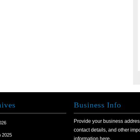
hives
Business Info
Provide your business addres
2026
contact details, and other imp
ń 2025
information here.