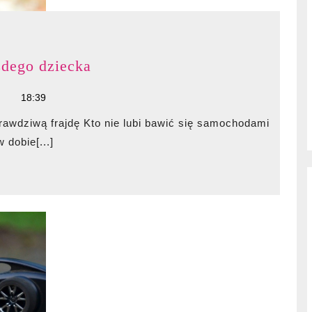
Tory
żdego dziecka
wyścigowe
18:39
zabawki
dla
każdego
 dobie[...]
dziecka