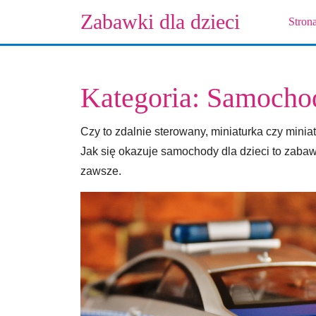
Skip
Zabawki dla dzieci
Stron
to
content
Skip
to
Kategoria:
Samochod
content
Czy to zdalnie sterowany, miniaturka czy minia
Jak się okazuje samochody dla dzieci to zab
zawsze.