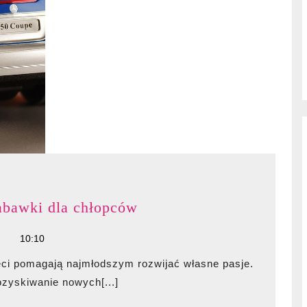
Wóz
abawki dla chłopców
policyjny
10:10
zabawka
i
inne
zyskiwanie nowych[...]
zabawki