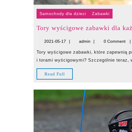
Samochody dla dzieci
Zabawki
Tory wyścigowe zabawki dla ka
2021-
admin
2021-05-17
admin
0 Comment
05-
Tory wyścigowe zabawki, które zapewnią prawdziwą frajdę Kto nie lubi bawić się samochodami
17
i torami wyścigowymi? Szczególnie teraz, w
Read
Read Full
Full