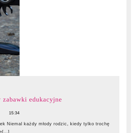
Samochód
y zabawki edukacyjne
zdalnie
15:34
sterowany
czy
zabawki
[...]