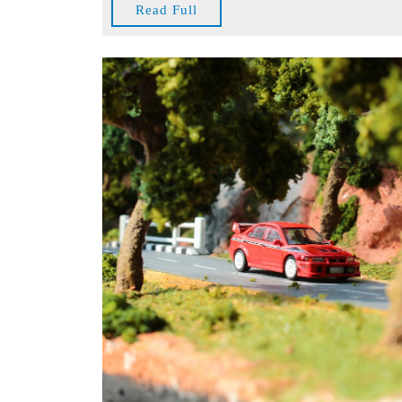
Read
Read Full
Full