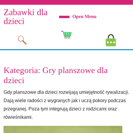
Skip
Zabawki dla
to
Open Menu
Open
content
dzieci
Skip
Menu
to
Cart
MyAcco
content
Image
Image
Kategoria:
Gry planszowe dla
dzieci
Gdy planszowe dla dzieci rozwijają umiejętność rywalizacji.
Dają wiele radości z wygranych jak i uczą pokory podczas
przegranej. Poza tym integrują dzieci z rodzicami oraz
rówieśnikami.