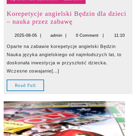
Korepetycje angielski Będzin dla dzieci
Korepetycje
– nauka przez zabawę
angielski
2025-
admin
2025-08-05
admin
0 Comment
11:10
Będzin
08-
dla
Oparte na zabawie korepetycje angielski Będzin
05
dzieci
Nauka języka angielskiego od najmłodszych lat, to
–
doskonała inwestycja w przyszłość dziecka.
nauka
Wczesne oswajanie[...]
przez
zabawę
Read
Read Full
Full