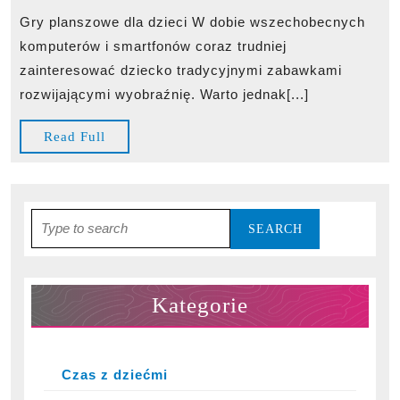
06-
dzieci
Gry planszowe dla dzieci W dobie wszechobecnych
11
–
komputerów i smartfonów coraz trudniej
dlaczego
zainteresować dziecko tradycyjnymi zabawkami
warto?
rozwijającymi wyobraźnię. Warto jednak[...]
Read
Read Full
Full
Search
for:
Kategorie
Czas z dziećmi