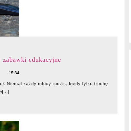
Samochód
y zabawki edukacyjne
zdalnie
15:34
sterowany
czy
zabawki
[...]
edukacyjne