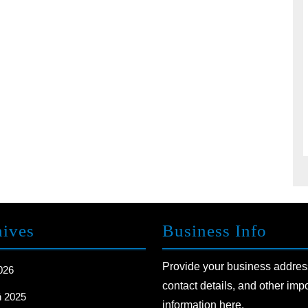
hives
Business Info
Provide your business addres
2026
contact details, and other imp
ń 2025
information here.