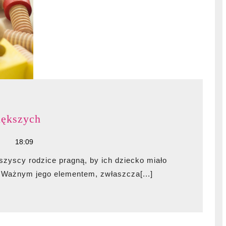
Eko
iększych
zabawki
18:09
dla
mniejszych
i
 Ważnym jego elementem, zwłaszcza[...]
większych