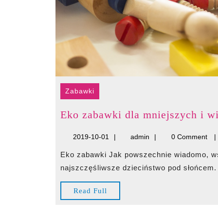
Zabawki
Eko zabawki dla mniejszych i w
2019-
admin
2019-10-01
admin
0 Comment
10-
Eko zabawki Jak powszechnie wiadomo, wszyscy rodzice pragną, by ich dziecko miało
01
najszczęśliwsze dzieciństwo pod słońcem.
Read
Read Full
Full