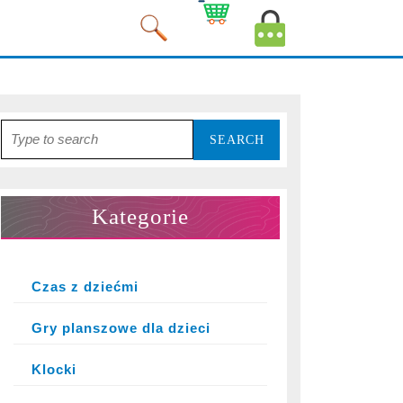
Cart
MyAccount
Image
Image
Search
for:
Kategorie
Czas z dziećmi
Gry planszowe dla dzieci
Klocki