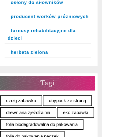
osłony do siłowników
producent worków próżniowych
turnusy rehabilitacyjne dla
dzieci
herbata zielona
Tagi
czołg zabawka
doypack ze struną
drewniana zjeżdżalnia
eko zabawki
folia biodegradowalna do pakowania
folia do pakowania paczek