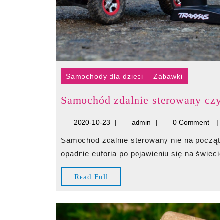
Samochody dla dzieci
Zabawki
Samochód zdalnie sterowany cz
2020-
admin
2020-10-23
admin
0 Comment
10-
Samochód zdalnie sterowany nie na początek Niemal każdy młody rodzic, kiedy tylko trochę
23
opadnie euforia po pojawieniu się na świecie
Read
Read Full
Full