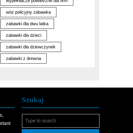
wypełniacze powietrzne dla firm
wóz policyjny zabawka
zabawki dla dwu latka
zabawki dla dzieci
zabawki dla dziewczynek
zabawki z drewna
Szukaj
s,
Search
ortant
for: