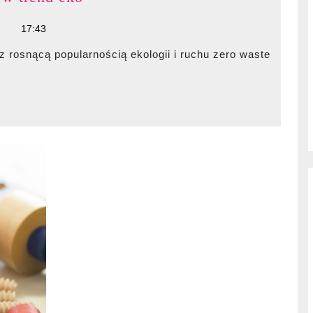
z
17:43
drewna
wpisujące
się
w
trend
eko