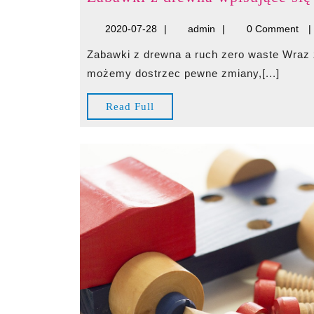
2020-
admin
2020-07-28
admin
0 Comment
07-
Zabawki z drewna a ruch zero waste Wraz z rosnącą popularnością ekologii i ruchu zero waste
28
możemy dostrzec pewne zmiany,[...]
Read
Read Full
Full