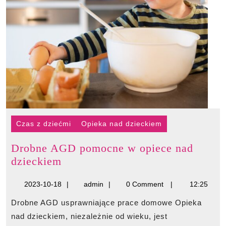
Czas z dziećmi
Opieka nad dzieckiem
Drobne AGD pomocne w opiece nad
Drobne
dzieckiem
AGD
2023-
admin
2023-10-18
admin
0 Comment
12:25
pomocne
10-
w
Drobne AGD usprawniające prace domowe Opieka
18
opiece
nad dzieckiem, niezależnie od wieku, jest