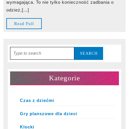
nad
wymagająca. To nie tylko konieczność zadbania o
dzieckiem
odzież,[...]
Read
Read Full
Full
Search
for:
Kategorie
Czas z dziećmi
Gry planszowe dla dzieci
Klocki