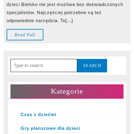
pomocą
dzieci Bielsko nie jest możliwa bez doświadczonych
odpowiednich
specjalistów. Najczęściej potrzebne są też
zabawek
odpowiednie narzędzia. To[...]
Read
Read Full
Full
Search
for:
Kategorie
Czas z dziećmi
Gry planszowe dla dzieci