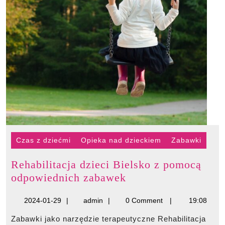
Czas z dziećmi
Opieka nad dzieckiem
Zabawki
Rehabilitacja dzieci Bielsko z pomocą
Rehabilitacja
odpowiednich zabawek
dzieci
2024-
admin
2024-01-29
admin
0 Comment
19:08
Bielsko
01-
z
Zabawki jako narzędzie terapeutyczne Rehabilitacja
29